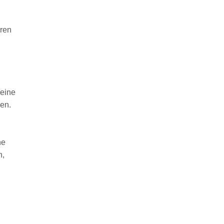
hren
 eine
en.
ne
n,