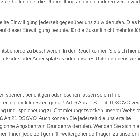
u erhalten oder die Übermittlung an einen anderen Verantwort
ilte Einwilligung jederzeit gegenüber uns zu widerrufen. Dies h
uf dieser Einwilligung beruhte, für die Zukunft nicht mehr fortf
htsbehörde zu beschweren. In der Regel können Sie sich hierfü
thaltsortes oder Arbeitsplatzes oder unseres Unternehmens wen
n sperren, berichtigen oder löschen lassen sofern Ihre
htigten Interessen gemäß Art. 6 Abs. 1 S. 1 lit. f DSGVO vera
ng und -speicherung zu Optimierungszwecken unserer Websit
 Art 21 DSGVO. Auch können Sie jederzeit die uns erteilte
g ohne Angaben von Gründen widerrufen. Wenden Sie sich hie
ehen Ihnen jederzeit gern für weitergehende Fragen zu unserem