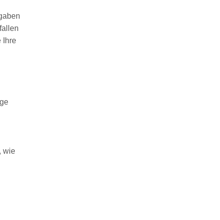
ngaben
fallen
 Ihre
ige
, wie