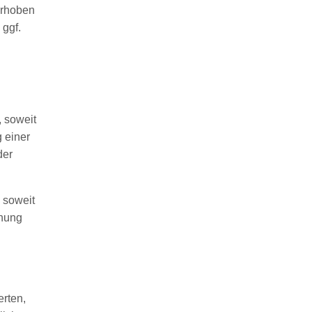
erhoben
 ggf.
 soweit
 einer
der
 soweit
chung
erten,