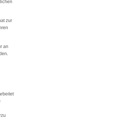
lichen
at zur
ühren
r an
den.
rbeitet
e
rzu