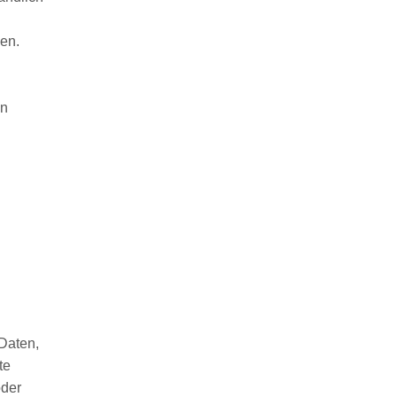
en.
en
Daten,
te
oder